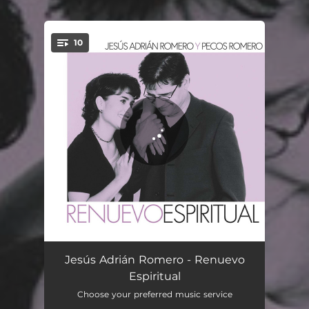
10
You're all set!
Santo
03:22
Jesús Adrián Romero - Renuevo
Espiritual
Renuevo Espiritual
04:47
Choose your preferred music service