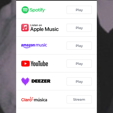
Ayúdame
04:19
Play
Enseña Tu Luz
04:43
Es Tiempo De Amar
04:41
Play
Déjame
03:47
Te Invito A Cantar
04:48
Play
Porque Digno Eres
04:52
Digno
03:24
Play
Tus Pisadas
04:04
Play
Stream