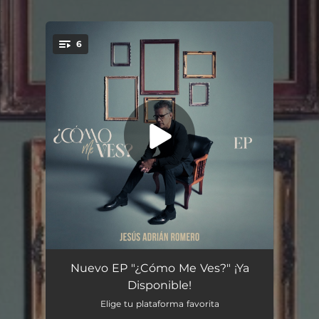
.
6
You're all set!
¿Cómo Me Ves?
03:03
Nuevo EP "¿Cómo Me Ves?" ¡Ya
Disponible!
Había Olvidado
03:26
Elige tu plataforma favorita