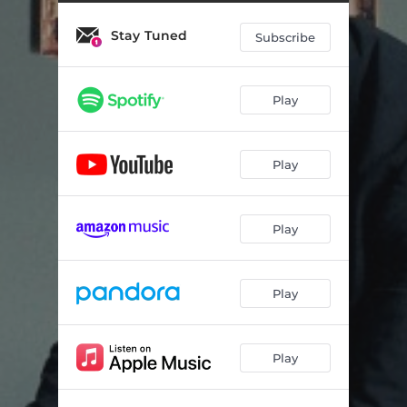
Luna y Marea
03:49
Stay Tuned
Te Busqué
03:51
Subscribe
Sigo Tus Pasos
03:08
Play
Bebo La Copa
03:08
Play
Play
Play
Play